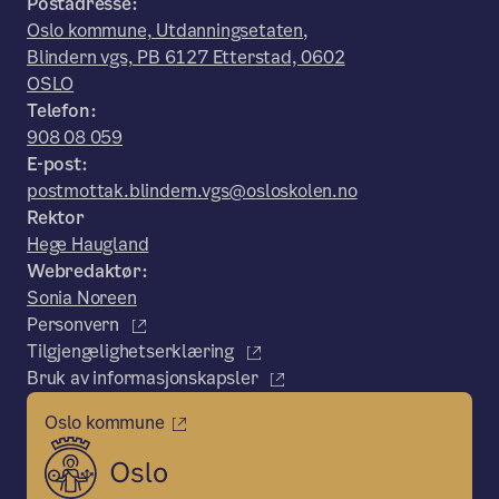
Postadresse:
Oslo kommune, Utdanningsetaten,
Blindern vgs, PB 6127 Etterstad, 0602
OSLO
Telefon:
908 08 059
E-post:
postmottak.blindern.vgs@osloskolen.no
Rektor
Hege Haugland
Webredaktør:
Sonia Noreen
Personvern
Tilgjengelighetserklæring
Bruk av informasjonskapsler
Oslo kommune