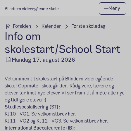
Meny
Blindern videregående skole
Hovedseksjon
Forsiden
Kalender
Første skoledag
Info om
skolestart/School Start
Mandag 17. august 2026
Velkommen til skolestart på Blindern videregående
skole! Oppmøte i skolegården. Rådgivere, lærere og
elever tar imot nye elever. Vi ser fram til å møte alle nye
og tidligere elever:)
Studiespesialisering (ST):
Kl 10 - VG1. Se velkomstbrev
her
.
Kl 11 - VG2 og Kl 12 - VG3. Se velkomstbrev
her
.
International Baccaleureate (IB):