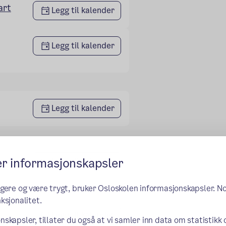
art
Legg til kalender
Legg til kalender
Legg til kalender
er informasjonskapsler
Legg til kalender
ngere og være trygt, bruker Osloskolen informasjonskapsler. N
ksjonalitet.
Legg til kalender
nskapsler, tillater du også at vi samler inn data om statistikk