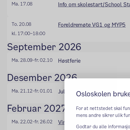
Ma. 17.08
Info om skolestart/School St
To. 20.08
Foreldremøte VG1 og MYP5
kl. 17:00–18:00
September 2026
Ma. 28.09
fr. 02.10
Høstferie
–
Desember 2026
Ma. 21.12
fr. 01.01
Juleferie
–
Osloskolen bruk
Februar 2027
For at nettstedet skal fu
mens andre sikrer ulik fun
Ma. 22.02
fr. 26.02
Vinterferie
–
Godtar du alle informasjo